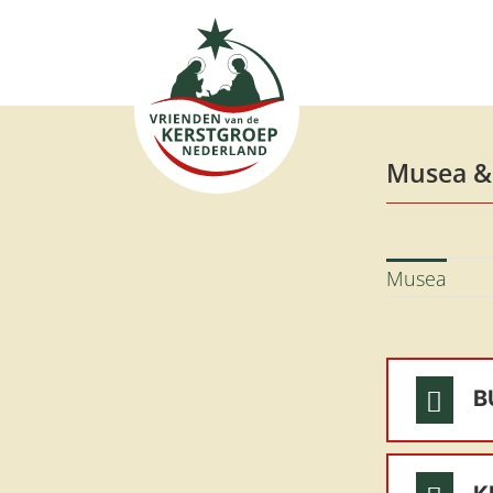
Ga
naar
inhoud
Musea & 
Musea
B