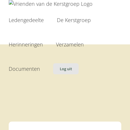
Ga
naar
inhoud
Ledengedeelte
De Kerstgroep
Herinneringen
Verzamelen
Documenten
Log uit