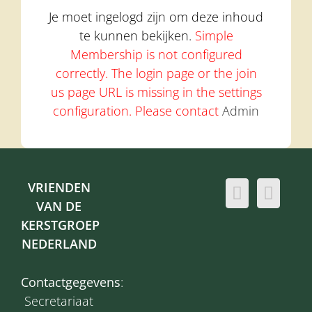
Je moet ingelogd zijn om deze inhoud
te kunnen bekijken.
Simple
Membership is not configured
correctly. The login page or the join
us page URL is missing in the settings
configuration. Please contact
Admin
VRIENDEN
VAN DE
KERSTGROEP
NEDERLAND
Contactgegevens
:
Secretariaat