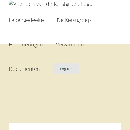
Ga
naar
inhoud
Ledengedeelte
De Kerstgroep
Herinneringen
Verzamelen
Documenten
Log uit