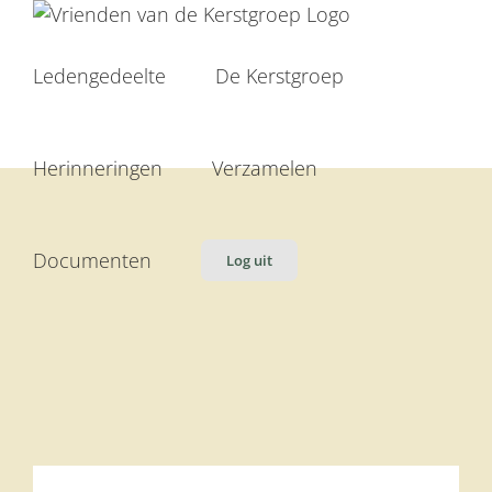
Ga
naar
inhoud
Ledengedeelte
De Kerstgroep
Herinneringen
Verzamelen
Documenten
Log uit